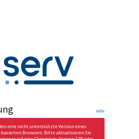
ung
Hilfe
den eine nicht unterstützte Version eines
asierten Browsers. Bitte aktualisieren Sie
rowser auf eine Chromium-Version 138 oder